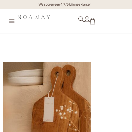
We scoren een 4.7/5 bij onze klanten
Teakhouten serveerplank Solis
(1)