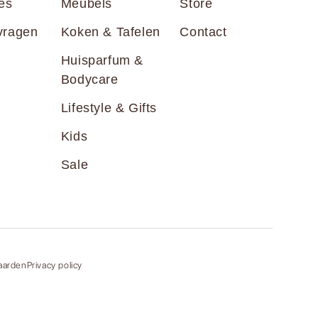
es
Meubels
Store
vragen
Koken & Tafelen
Contact
Huisparfum &
Bodycare
Lifestyle & Gifts
Kids
Sale
aarden
Privacy policy