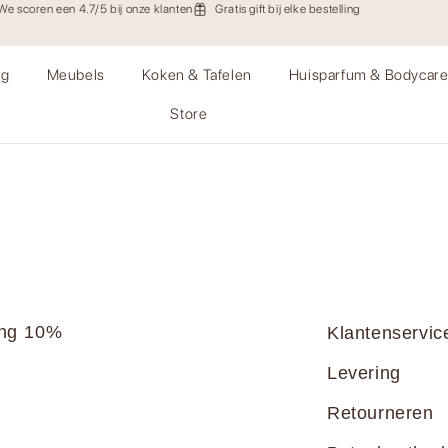
We scoren een 4.7/5 bij onze klanten
Gratis gift bij elke bestelling
ng
Meubels
Koken & Tafelen
Huisparfum & Bodycar
Store
ang 10%
Klantenservic
Levering
Retourneren