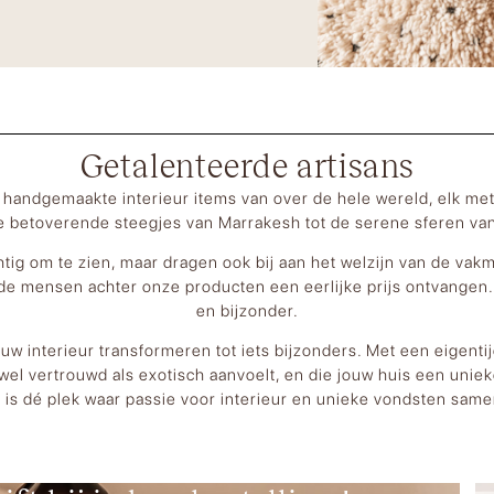
Getalenteerde artisans
handgemaakte interieur items van over de hele wereld, elk met
e betoverende steegjes van Marrakesh tot de serene sferen van
htig om te zien, maar dragen ook bij aan het welzijn van de vak
de mensen achter onze producten een eerlijke prijs ontvangen
en bijzonder.
jouw interieur transformeren tot iets bijzonders. Met een eigen
wel vertrouwd als exotisch aanvoelt, en die jouw huis een unieke
is dé plek waar passie voor interieur en unieke vondsten sa