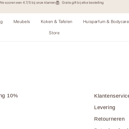
We scoren een 4.7/5 bij onze klanten
Gratis gift bij elke bestelling
ng
Meubels
Koken & Tafelen
Huisparfum & Bodycar
Store
daard
ang 10%
Klantenservic
Levering
Retourneren