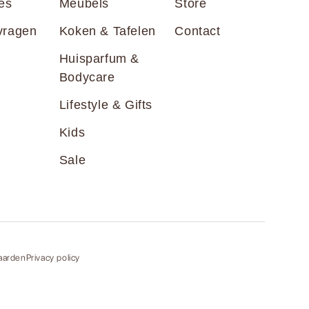
es
Meubels
Store
vragen
Koken & Tafelen
Contact
Huisparfum &
Bodycare
Lifestyle & Gifts
Kids
Sale
aarden
Privacy policy