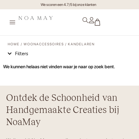
Gratis verzending va €75,- (NL)
We scoren een 4.7/5 bij onze k
HOME
/
WOONACCESSOIRES
/ KANDELAREN
Filters
We kunnen helaas niet vinden waar je naar op zoek bent.
Ontdek de Schoonheid van
Handgemaakte Creaties bij
NoaMay