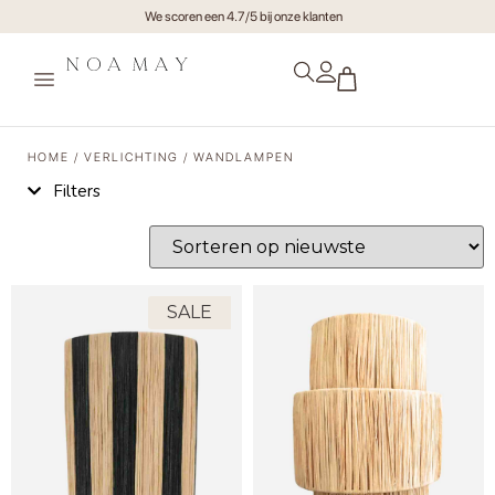
Gratis verzending va €75,- (NL)
We scoren een 4.7/5 bij o
HOME
/
VERLICHTING
/ WANDLAMPEN
Filters
SALE