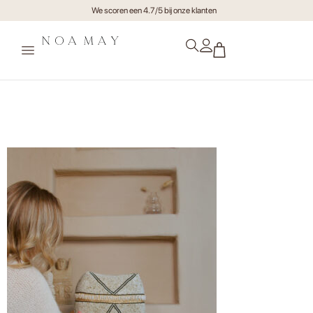
We scoren een 4.7/5 bij onze klanten
Offermand Cleo video –
Thumbnail