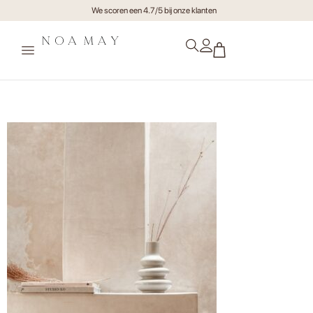
We scoren een 4.7/5 bij onze klanten
Tamegroute vaas Aumont (2)