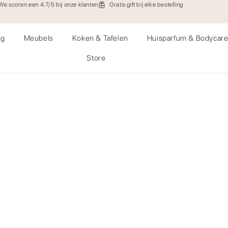
We scoren een 4.7/5 bij onze klanten
Gratis gift bij elke bestelling
ng
Meubels
Koken & Tafelen
Huisparfum & Bodycar
Store