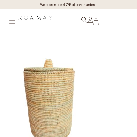
We scoren een 4.7/5 bij onze klanten
xr:d:DAF2tF0uUjM:3,j:29581510461