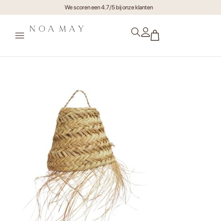
We scoren een 4.7/5 bij onze klanten
xr:d:DAF1FWb4EjQ:15,j:9611170585