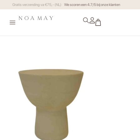
Gratis verzending va €75,- (NL)
We scoren een 4.7/5 bij onz
MO100101 Tafel Noma