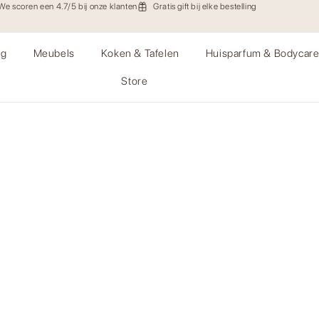
We scoren een 4.7/5 bij onze klanten
Gratis gift bij elke bestelling
ng
Meubels
Koken & Tafelen
Huisparfum & Bodycar
Store
8086029043874199,t:23112720