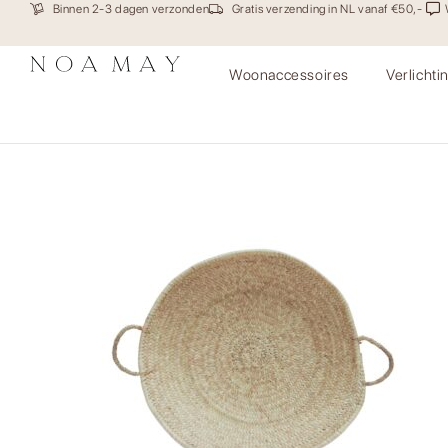
Binnen 2-3 dagen verzonden
Gratis verzending in NL vanaf €50,-
Woonaccessoires
Verlichti
xr:d:DAF1Y7jF1NU:8,j:506