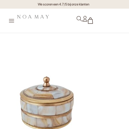
We scoren een 4.7/5 bij onze klanten
xr:d:DAF1LMCWrcE:12,j:85831453