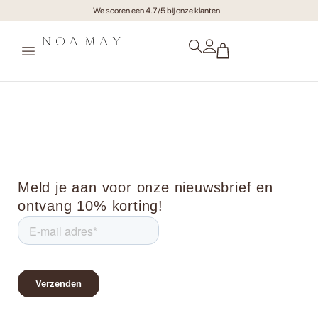
We scoren een 4.7/5 bij onze klanten
xr:d:DAF2tF0uUjM:14,j:1684758258
Meld je aan voor onze nieuwsbrief en
ontvang 10% korting!