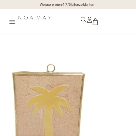
We scoren een 4.7/5 bij onze klanten
xr:d:DAF0OovDdcA:19,j:34895730