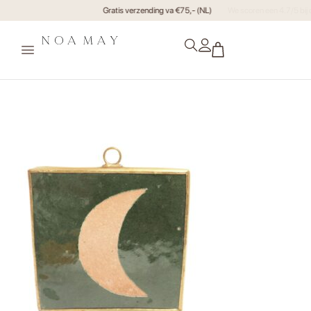
Gratis verzending va €75,- (NL)
xr:d:DAF0OovDdcA:23,j:52549841