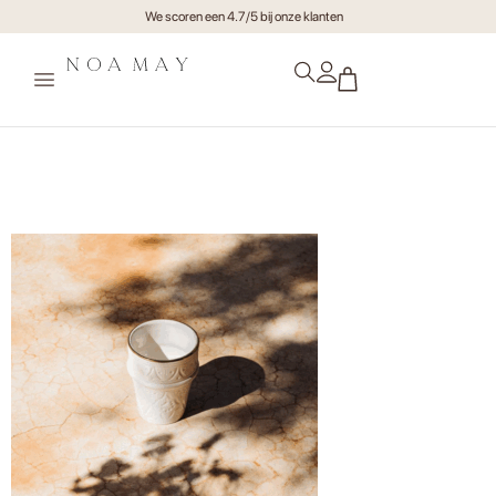
We scoren een 4.7/5 bij onze klanten
Schermafbeelding-2024-09-
27-om-11.38.57