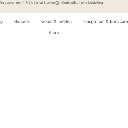
We scoren een 4.7/5 bij onze klanten
Gratis gift bij elke bestelling
ng
Meubels
Koken & Tafelen
Huisparfum & Bodycar
Store