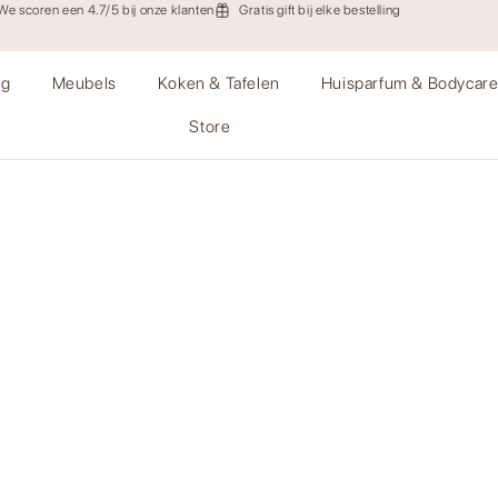
We scoren een 4.7/5 bij onze klanten
Gratis gift bij elke bestelling
ng
Meubels
Koken & Tafelen
Huisparfum & Bodycar
Store