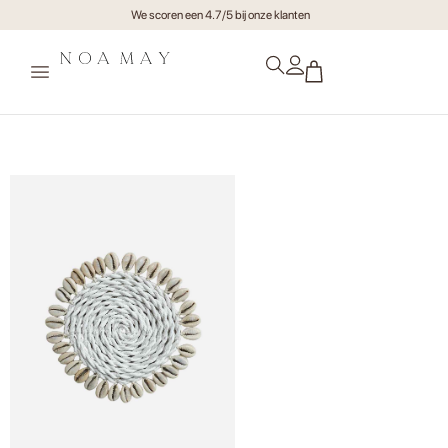
We scoren een 4.7/5 bij onze klanten
OnderzetterPandan