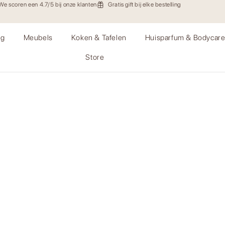
We scoren een 4.7/5 bij onze klanten
Gratis gift bij elke bestelling
ng
Meubels
Koken & Tafelen
Huisparfum & Bodycar
Store
art