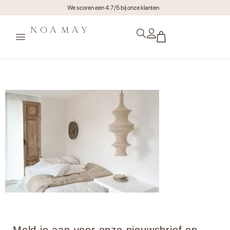
We scoren een 4.7/5 bij onze klanten
noamay.studioileve-4