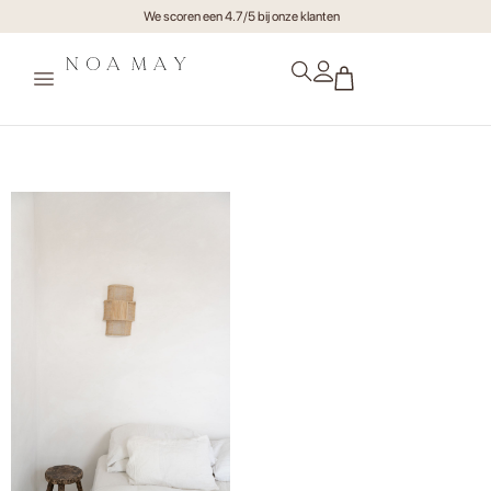
We scoren een 4.7/5 bij onze klanten
noamay.studioileve-53