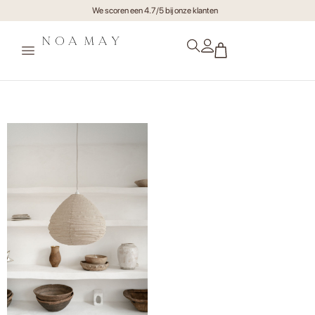
We scoren een 4.7/5 bij onze klanten
noamay.studioileve-84