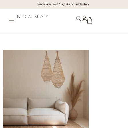
We scoren een 4.7/5 bij onze klanten
MO200106+ MO200109