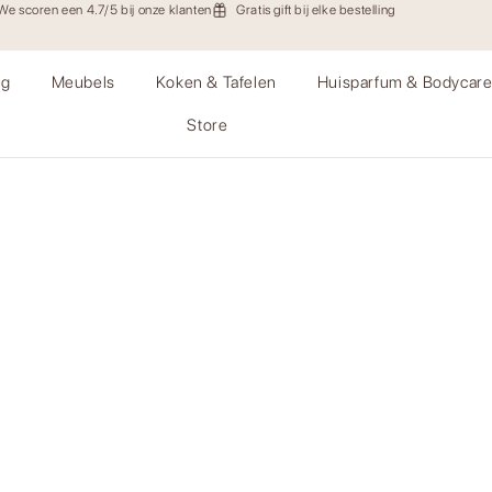
We scoren een 4.7/5 bij onze klanten
Gratis gift bij elke bestelling
ng
Meubels
Koken & Tafelen
Huisparfum & Bodycar
Store