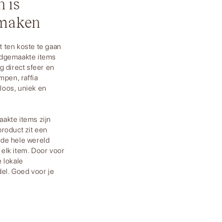
 is
 maken
et ten koste te gaan
ndgemaakte items
g direct sfeer en
mpen, raffia
loos, uniek en
akte items zijn
product zit een
 de hele wereld
elk item. Door voor
 lokale
el. Goed voor je