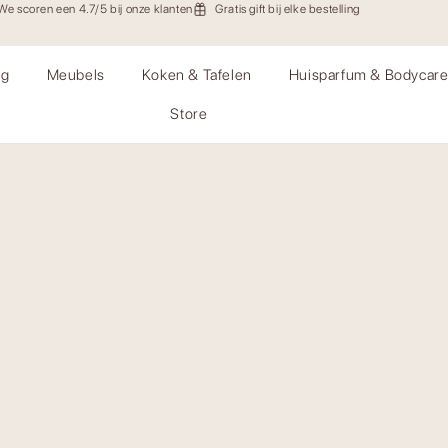
We scoren een 4.7/5 bij onze klanten
Gratis gift bij elke bestelling
ng
Meubels
Koken & Tafelen
Huisparfum & Bodycar
Store