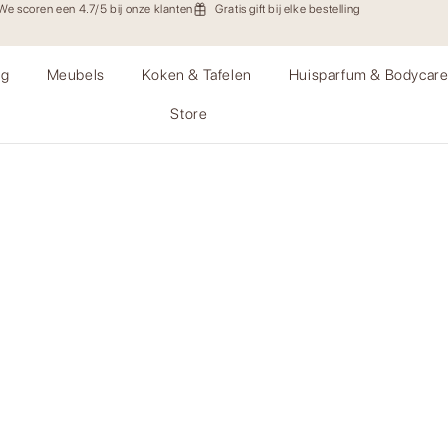
We scoren een 4.7/5 bij onze klanten
Gratis gift bij elke bestelling
ng
Meubels
Koken & Tafelen
Huisparfum & Bodycar
Store
ie