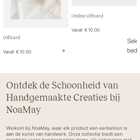
Online Giftcard
Vanaf:
€
10.00
Giftcard
Sele
+
bedr
Vanaf:
€
10.00
Ontdek de Schoonheid van
Handgemaakte Creaties bij
NoaMay
Welkom bij NoaMay, waar elk product een eerbetoon is
aan de kunst van handwerk. Onze collectie biedt een