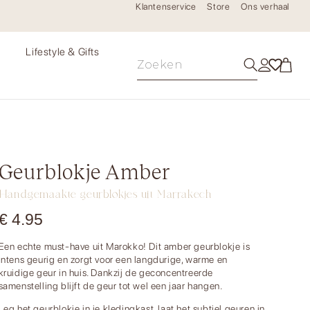
Klantenservice
Store
Ons verhaal
e
Lifestyle & Gifts
Geurblokje Amber
Handgemaakte geurblokjes uit Marrakech
€
4.95
Een echte must-have uit Marokko! Dit amber geurblokje is
intens geurig en zorgt voor een langdurige, warme en
kruidige geur in huis. Dankzij de geconcentreerde
samenstelling blijft de geur tot wel een jaar hangen.
Leg het geurblokje in je kledingkast, laat het subtiel geuren in