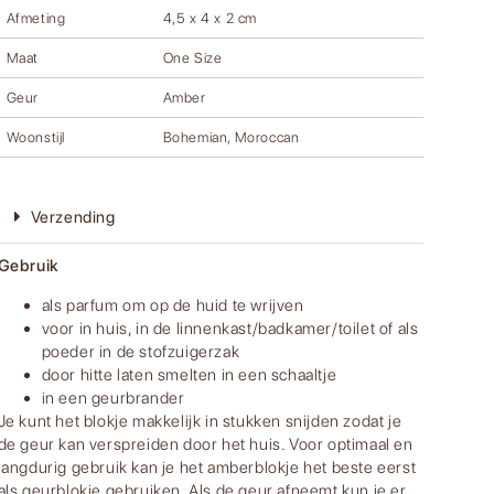
Afmeting
4,5 x 4 x 2 cm
Maat
One Size
Geur
Amber
Woonstijl
Bohemian, Moroccan
Verzending
Gebruik
als parfum om op de huid te wrijven
voor in huis, in de linnenkast/badkamer/toilet of als
poeder in de stofzuigerzak
door hitte laten smelten in een schaaltje
in een geurbrander
Je kunt het blokje makkelijk in stukken snijden zodat je
de geur kan verspreiden door het huis. Voor optimaal en
langdurig gebruik kan je het amberblokje het beste eerst
als geurblokje gebruiken. Als de geur afneemt kun je er