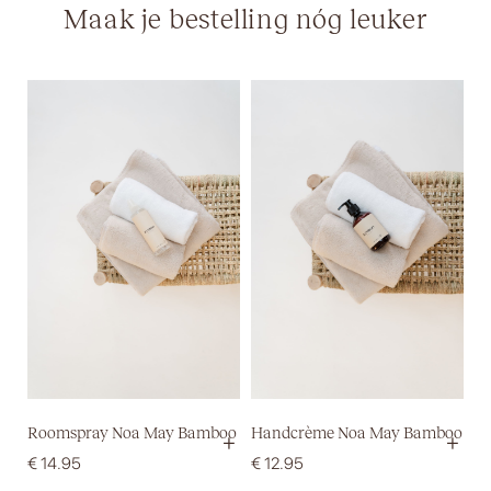
Maak je bestelling nóg leuker
Roomspray Noa May Bamboo
Handcrème Noa May Bamboo
+
+
€
14.95
€
12.95