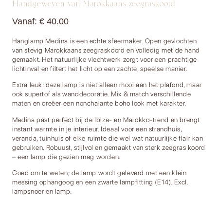
Handgeweven van Marokkaans zeegraskoord
Vanaf:
€
40.00
Hanglamp Medina is een echte sfeermaker. Open gevlochten
van stevig Marokkaans zeegraskoord en volledig met de hand
gemaakt. Het natuurlijke vlechtwerk zorgt voor een prachtige
lichtinval en filtert het licht op een zachte, speelse manier.
Extra leuk: deze lamp is niet alleen mooi aan het plafond, maar
ook supertof als wanddecoratie. Mix & match verschillende
maten en creëer een nonchalante boho look met karakter.
Medina past perfect bij de Ibiza- en Marokko-trend en brengt
instant warmte in je interieur. Ideaal voor een strandhuis,
veranda, tuinhuis of elke ruimte die wel wat natuurlijke flair kan
gebruiken. Robuust, stijlvol en gemaakt van sterk zeegras koord
– een lamp die gezien mag worden.
Goed om te weten; de lamp wordt geleverd met een klein
messing ophangoog en een zwarte lampfitting (E14). Excl.
lampsnoer en lamp.