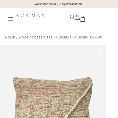
Gratis verzending va €75,- (NL)
HOME
/
WOONACCESSOIRES
/
KUSSENS
/ KUSSEN ZANAFI