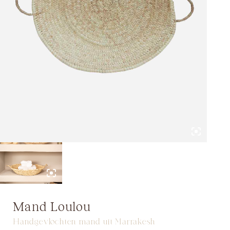
Mand Loulou
Handgevlochten mand uit Marrakesh