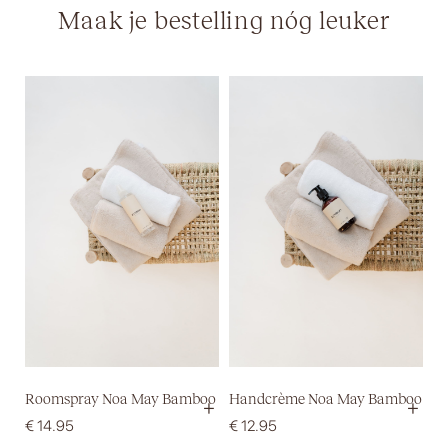
Maak je bestelling nóg leuker
Roomspray Noa May Bamboo
Handcrème Noa May Bamboo
+
+
€
14.95
€
12.95