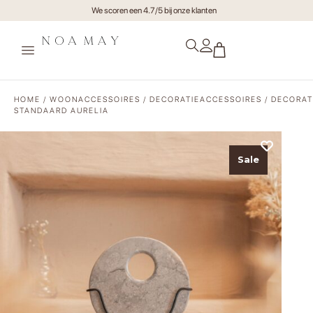
Gratis verzending va €75,- (NL)
HOME
/
WOONACCESSOIRES
/
DECORATIEACCESSOIRES
/ DECORAT
STANDAARD AURELIA
Sale