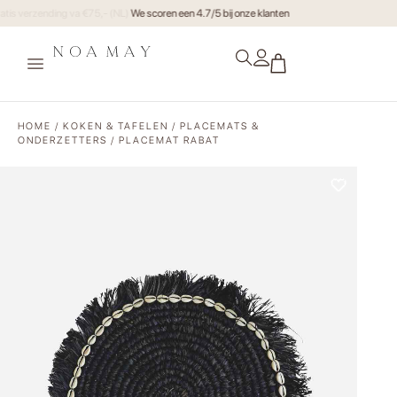
Gratis verzending va €75,- (NL)
HOME
/
KOKEN & TAFELEN
/
PLACEMATS &
ONDERZETTERS
/ PLACEMAT RABAT