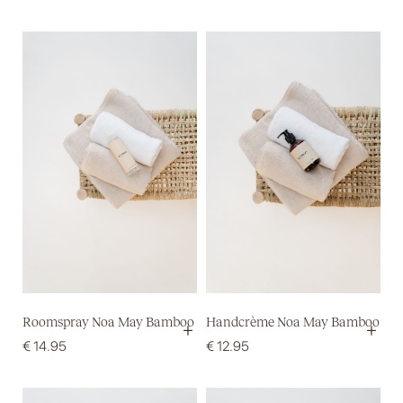
Roomspray Noa May Bamboo
Handcrème Noa May Bamboo
+
+
€
14.95
€
12.95