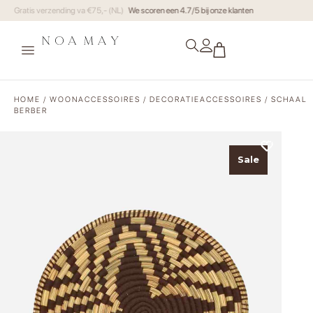
Gratis verzending va €75,- (NL)
HOME
/
WOONACCESSOIRES
/
DECORATIEACCESSOIRES
/ SCHAAL
BERBER
Sale