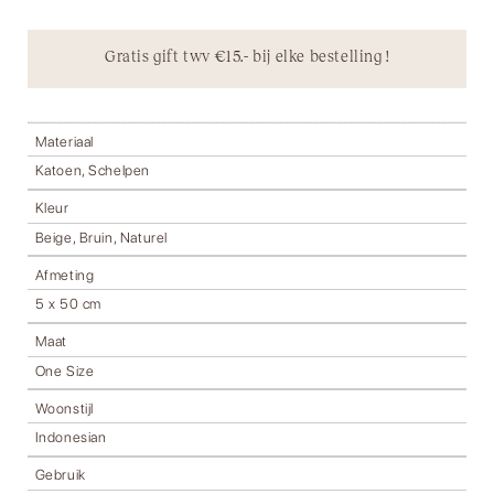
Gratis gift twv €15.- bij elke bestelling !
Materiaal
Katoen, Schelpen
Kleur
Beige, Bruin, Naturel
Afmeting
5 x 50 cm
Maat
One Size
Woonstijl
Indonesian
Gebruik