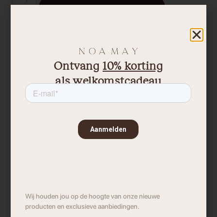
Toevoegen aan winkelwagen
Gratis gift twv €15.- bij elke bestelling !
Ontvang
10% korting
als welkomstcadeau
Materiaal
Steen
Kleur
Taupe
Afmeting
4,5 x 4 x 10 cm
Maat
Wij houden jou op de hoogte van onze nieuwe
One Size
producten en exclusieve aanbiedingen.
Woonstijl