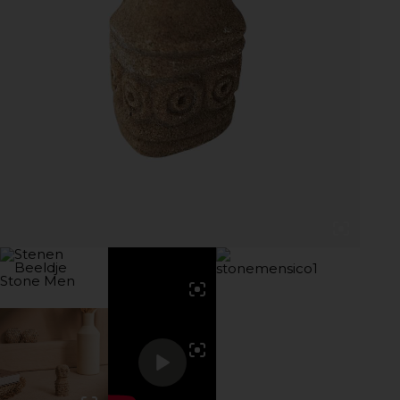
Pause
Unmute
Enter fullscreen
Play