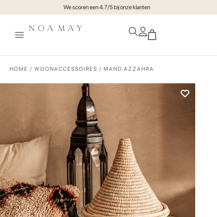
Gratis verzending va €75,- (NL)
HOME
/
WOONACCESSOIRES
/ MAND AZZAHRA