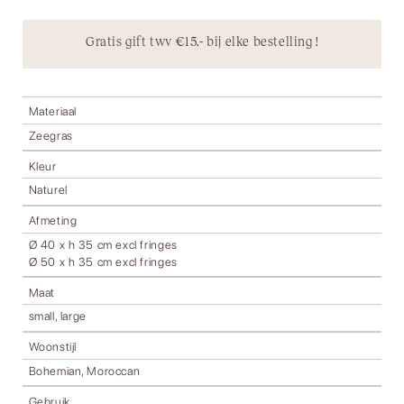
Gratis gift twv €15.- bij elke bestelling !
Materiaal
Zeegras
Kleur
Naturel
Afmeting
Ø 40 x h 35 cm excl fringes
Ø 50 x h 35 cm excl fringes
Maat
small, large
Woonstijl
Bohemian, Moroccan
Gebruik