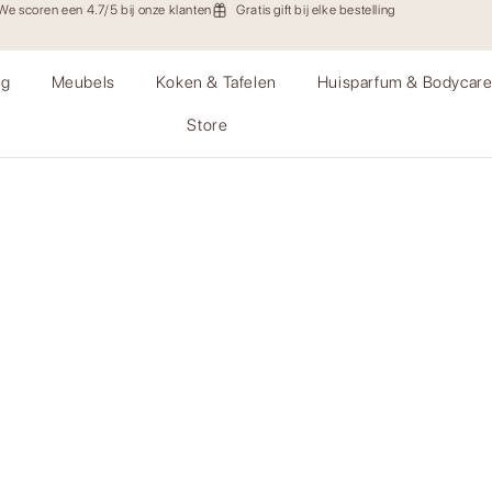
We scoren een 4.7/5 bij onze klanten
Gratis gift bij elke bestelling
ng
Meubels
Koken & Tafelen
Huisparfum & Bodycar
Store