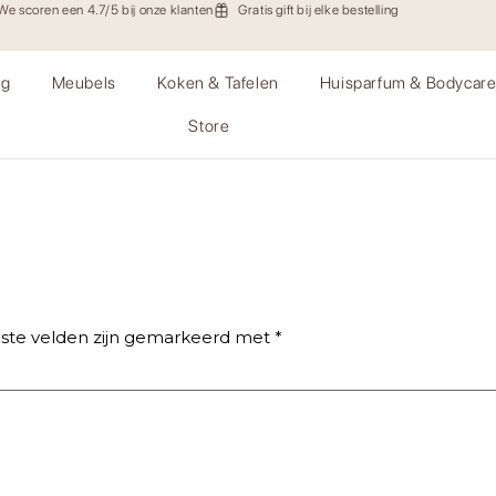
We scoren een 4.7/5 bij onze klanten
Gratis gift bij elke bestelling
ng
Meubels
Koken & Tafelen
Huisparfum & Bodycar
Store
yMuk-55
iste velden zijn gemarkeerd met
*