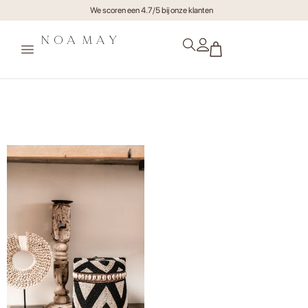
We scoren een 4.7/5 bij onze klanten
Noamay Collectie indonesie
mei 20205620