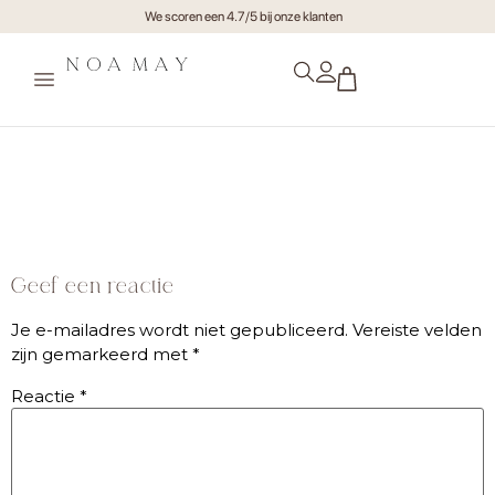
We scoren een 4.7/5 bij onze klanten
Noamayjuli21-highres-byMuk-
116
Geef een reactie
Je e-mailadres wordt niet gepubliceerd.
Vereiste velden
zijn gemarkeerd met
*
Reactie
*