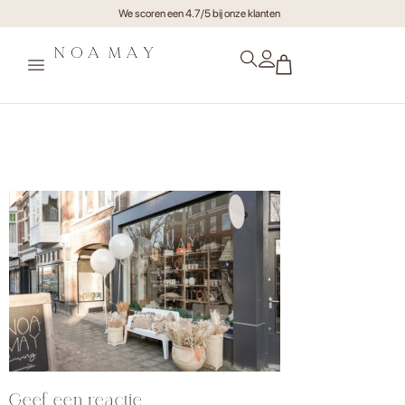
We scoren een 4.7/5 bij onze klanten
d9447a43-6d09-405d-b0bc-
e3d566d8d456 (1)
Geef een reactie