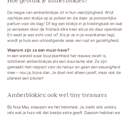
Hoe gebruik je amberblokjes?
De magie van amberblokjes zit in hun veelzijdigheid. Wrijf
zachtjes een stukje op je polsen en zie daar: je persoonlijke
parfum voor de dag! Of leg een blokje in je kledingkast en laat
je verrassen door de frisheid elke keer als je de deur opendoet.
En weet je wat echt cool is? Als je ze in je woonkamer legt,
wordt je huis een uitnodigende oase van rust en gezelligheid.
Waarom zijn ze een must-have?
In een wereld waar duurzaamheid het nieuwe zwart is,
schitteren amberblokjes als een duurzame ster. Ze zijn
gemaakt met respect voor de natuur en gaan een eeuwigheid
mee – nou ja, bijna dan. Je doet niet alleen jezelf, maar ook de
planeet een plezier!
Amberblokjes: ook wel tiny treasures
Bij Noa May snappen we het helemaal. Je zoekt iets unieks,
iets wat je huis nét dat beetje extra geeft. Daarom hebben we
de crème de la crème van de amberblokjes voor je uitgezocht.
Bij ons vind je geen doorsnee geurtjes; nee, wij gaan voor de
wow-factor!