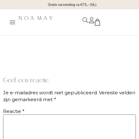
Gratis verzending va €75,- (NL)
Noamayjuli21-highres-byMuk-
251
Geef een reactie
Je e-mailadres wordt niet gepubliceerd.
Vereiste velden
zijn gemarkeerd met
*
Reactie
*