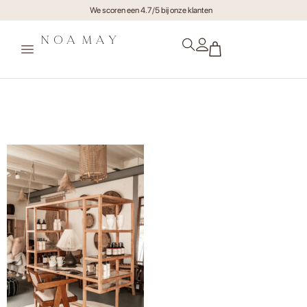
We scoren een 4.7/5 bij onze klanten
Noamayjuli21-highres-byMuk-
72