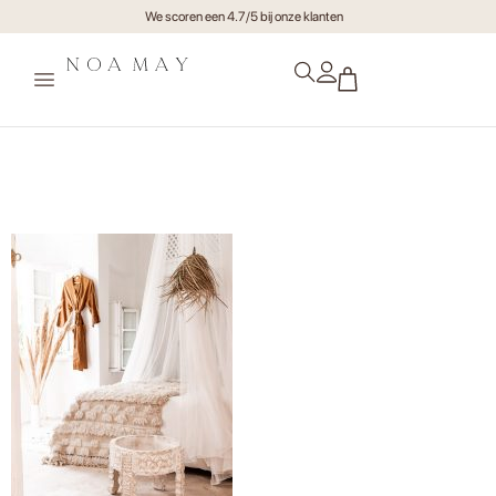
We scoren een 4.7/5 bij onze klanten
NoamayMarrakech-
september-byMuk-82